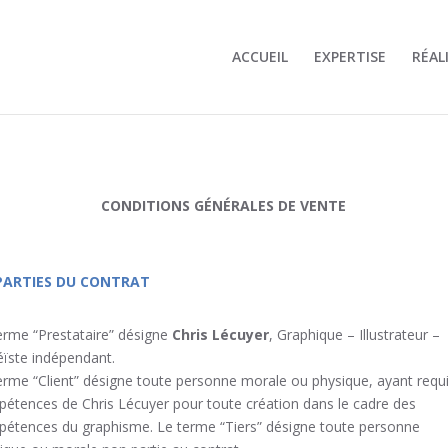
ACCUEIL
EXPERTISE
RÉAL
CONDITIONS GÉNÉRALES DE VENTE
 PARTIES DU CONTRAT
erme “Prestataire” désigne
Chris Lécuyer
, Graphique – Illustrateur –
ïste indépendant.
erme “Client” désigne toute personne morale ou physique, ayant requi
étences de Chris Lécuyer pour toute création dans le cadre des
étences du graphisme. Le terme “Tiers” désigne toute personne