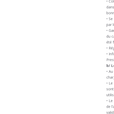
• Co
dans
bonn
• Se
par l
• Ga
du c
été 
• Ré
• In
Pres
b/ L
• Au
char
• Le
sont
util
• Le
de l
vali