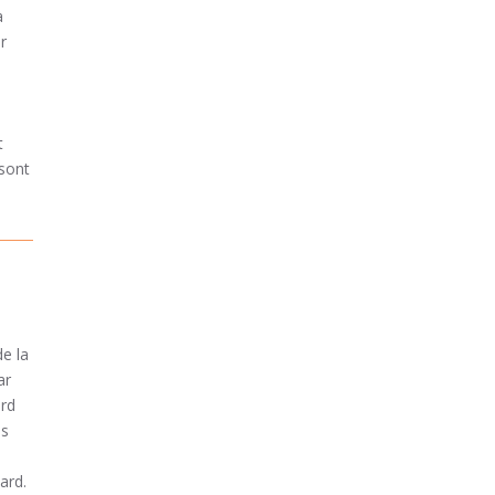
à
r
t
 sont
e la
ar
ard
ns
ard.