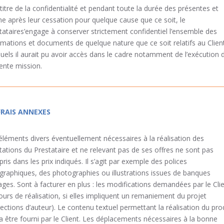
 titre de la confidentialité et pendant toute la durée des présentes et
 après leur cessation pour quelque cause que ce soit, le
tataires’engage à conserver strictement confidentiel l’ensemble des
rmations et documents de quelque nature que ce soit relatifs au Clien
uels il aurait pu avoir accès dans le cadre notamment de l’exécution d
ente mission.
 FRAIS ANNEXES
éléments divers éventuellement nécessaires à la réalisation des
tations du Prestataire et ne relevant pas de ses offres ne sont pas
ris dans les prix indiqués. Il s’agit par exemple des polices
graphiques, des photographies ou illustrations issues de banques
ages. Sont à facturer en plus : les modifications demandées par le Cli
ours de réalisation, si elles impliquent un remaniement du projet
rections d’auteur). Le contenu textuel permettant la réalisation du pro
a être fourni par le Client. Les déplacements nécessaires à la bonne