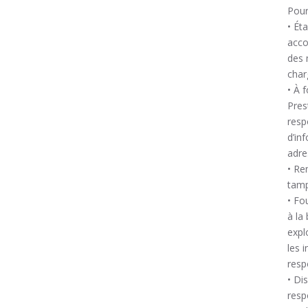
Pour
• Ét
acco
des 
char
• À 
Pres
resp
d’in
adre
• Re
tam
• Fo
à la
expl
les 
resp
• Di
resp