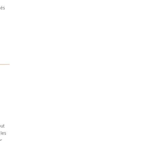
ués
out
 les
r