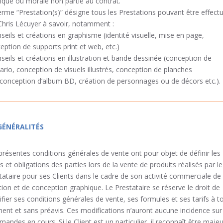
ique ou morale non partie au contrat.
erme “Prestation(s)” désigne tous les Prestations pouvant être effect
Chris Lécuyer à savoir, notamment :
nseils et créations en graphisme (identité visuelle, mise en page,
eption de supports print et web, etc.)
nseils et créations en illustration et bande dessinée (conception de
ario, conception de visuels illustrés, conception de planches
conception d’album BD, création de personnages ou de décors etc.).
 GÉNÉRALITÉS
présentes conditions générales de vente ont pour objet de définir les
ts et obligations des parties lors de la vente de produits réalisés par le
tataire pour ses Clients dans le cadre de son activité commerciale de
tion et de conception graphique. Le Prestataire se réserve le droit de
fier ses conditions générales de vente, ses formules et ses tarifs à t
nt et sans préavis. Ces modifications n’auront aucune incidence sur
andes en cours. Si le Client est un particulier, il reconnaît être majeu