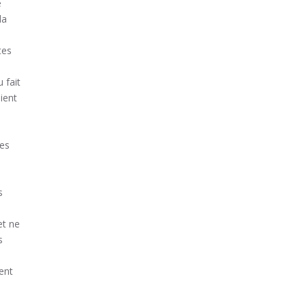
e
la
tes
 fait
ient
res
s
et ne
s
ient