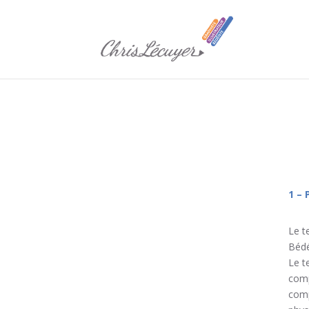
1 –
Le t
Bédé
Le t
comp
comp