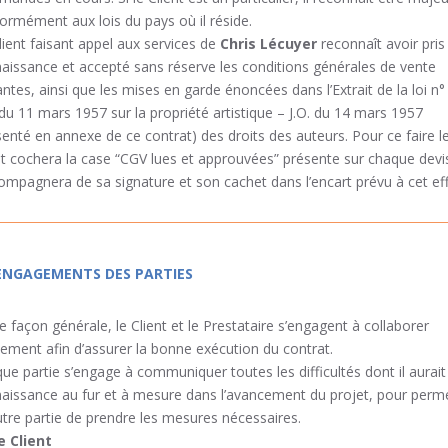
ormément aux lois du pays où il réside.
lient faisant appel aux services de
Chris Lécuyer
reconnaît avoir pris
aissance et accepté sans réserve les conditions générales de vente
antes, ainsi que les mises en garde énoncées dans l’Extrait de la loi n°
du 11 mars 1957 sur la propriété artistique – J.O. du 14 mars 1957
senté en annexe de ce contrat) des droits des auteurs. Pour ce faire l
nt cochera la case “CGV lues et approuvées” présente sur chaque devi
compagnera de sa signature et son cachet dans l’encart prévu à cet eff
 ENGAGEMENTS DES PARTIES
e façon générale, le Client et le Prestataire s’engagent à collaborer
vement afin d’assurer la bonne exécution du contrat.
ue partie s’engage à communiquer toutes les difficultés dont il aurait
aissance au fur et à mesure dans l’avancement du projet, pour perm
autre partie de prendre les mesures nécessaires.
e Client