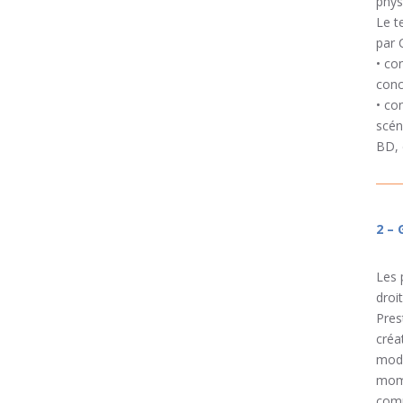
phys
Le t
par 
• co
conc
• co
scén
BD, 
2 –
Les 
droi
Pres
créa
modi
mome
comm