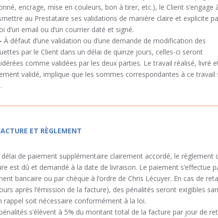
onné, encrage, mise en couleurs, bon à tirer, etc.), le Client s’engage 
smettre au Prestataire ses validations de manière claire et explicite pa
voi d’un email ou d’un courrier daté et signé.
–
À défaut d’une validation ou d’une demande de modification des
ettes par le Client dans un délai de quinze jours, celles-ci seront
idérées comme validées par les deux parties. Le travail réalisé, livré e
tement validé, implique que les sommes correspondantes à ce travail
.
 FACTURE ET RÈGLEMENT
 délai de paiement supplémentaire clairement accordé, le règlement d
ure est dû et demandé à la date de livraison. Le paiement s’effectue p
ment bancaire ou par chèque à l’ordre de Chris Lécuyer. En cas de ret
jours après l’émission de la facture), des pénalités seront exigibles sa
n rappel soit nécessaire conformément à la loi.
pénalités s’élèvent à 5% du montant total de la facture par jour de ret