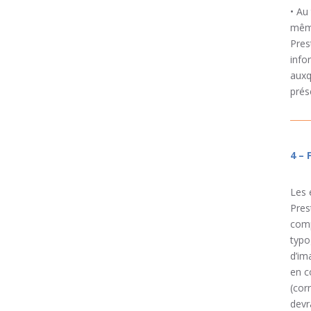
• Au
même
Pres
info
auxq
prés
4 –
Les 
Pres
comp
typo
d’im
en c
(cor
devr