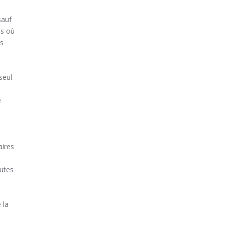
sauf
as où
es
seul
e
aires
outes
 la