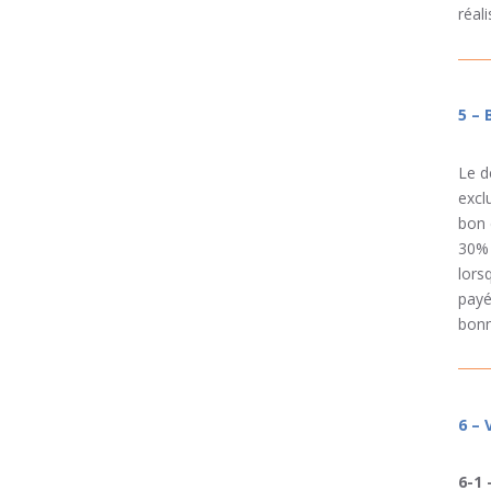
réal
5 –
Le d
excl
bon 
30% 
lors
payé
bonn
6 –
6-1 