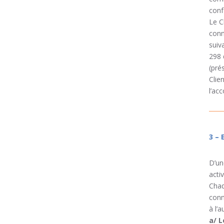
conf
Le C
conn
suiv
298 
(pré
Clie
l’ac
3 –
D’un
acti
Chaq
conn
à l’
a/ L