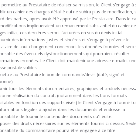
 permettre au Prestataire de réaliser sa mission, le Client s’engage à :
ablir un cahier des charges détaillé qui ne subira plus de modification, 
rd des parties, après avoir été approuvé par le Prestataire. Dans le c
modifications impliqueraient un remaniement substantiel du cahier d
ges initial, ces dernières seront facturées en sus du devis initial.
fournir des informations justes et sincères et s’engage à prévenir le
tataire de tout changement concernant les données fournies et sera 
onsable des éventuels dysfonctionnements qui pourraient résulter
formations erronées. Le Client doit maintenir une adresse e-mailet un
sse postale valides.
mettre au Prestataire le bon de commande/devis (daté, signé et
ponné)
urnir tous les éléments documentaires, graphiques et textuels nécess
 bonne réalisation du contrat, (notamment dans les bons formats
oitables en fonction des supports visés) le Client s’engage à fournir t
informations légales à ajouter dans les documents et endosse la
onsabilité de fournir le contenu des documents qu’il édite.
sposer des droits nécessaires sur les éléments fournis ci-dessus. Seule
onsabilité du commanditaire pourra être engagée à ce titre