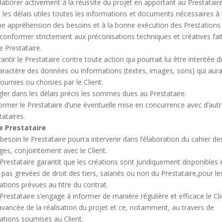
llaborer activement à la réussite du projet en apportant au Prestatair
 les délais utiles toutes les informations et documents nécessaires à 
e appréhension des besoins et à la bonne exécution des Prestations
 conformer strictement aux préconisations techniques et créatives fai
e Prestataire.
rantir le Prestataire contre toute action qui pourrait lui être intentée du
aractère des données ou informations (textes, images, sons) qui aura
fournies ou choisies par le Client.
gler dans les délais précis les sommes dues au Prestataire.
former le Prestataire d’une éventuelle mise en concurrence avec d’aut
tataires.
e Prestataire
 besoin le Prestataire pourra intervenir dans l’élaboration du cahier de
ges, conjointement avec le Client.
 Prestataire garantit que les créations sont juridiquement disponibles 
 pas grevées de droit des tiers, salariés ou non du Prestataire,pour le
isations prévues au titre du contrat.
 Prestataire s’engage à informer de manière régulière et efficace le Cl
’avancée de la réalisation du projet et ce, notamment, au travers de
dations soumises au Client.