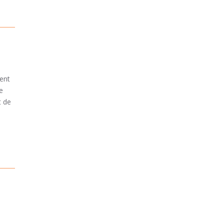
lent
e
t de