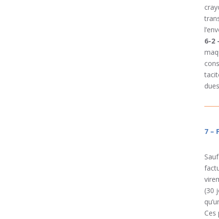
cray
tran
l’en
6-2 
maqu
cons
taci
dues
7 –
Sauf
fact
vire
(30 
qu’u
Ces 